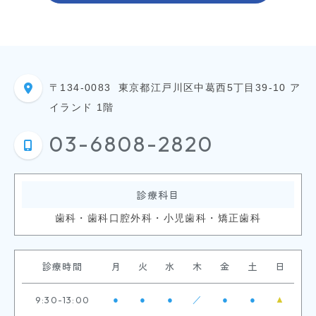
〒134-0083
東京都江戸川区中葛西5丁目39-10 ア
イランド 1階
03-6808-2820
診療科目
歯科・歯科口腔外科・小児歯科・矯正歯科
診療時間
月
火
水
木
金
土
日
9:30-13:00
●
●
●
／
●
●
▲