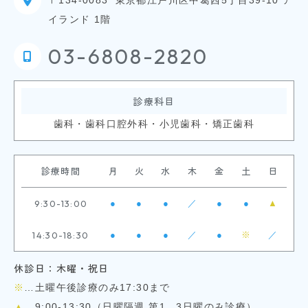
イランド 1階
03-6808-2820
診療科目
歯科・歯科口腔外科・小児歯科・矯正歯科
診療時間
月
火
水
木
金
土
日
9:30-13:00
●
●
●
／
●
●
▲
14:30-18:30
●
●
●
／
●
※
／
休診日：木曜・祝日
※
…土曜午後診療のみ17:30まで
▲
…9:00-13:30（日曜隔週 第1、3日曜のみ診療）